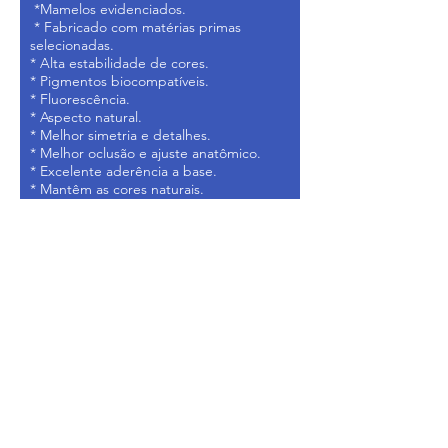
*Mamelos evidenciados.
* Fabricado com matérias primas
selecionadas.
* Alta estabilidade de cores.
* Pigmentos biocompatíveis.
* Fluorescência.
* Aspecto natural.
* Melhor simetria e detalhes.
* Melhor oclusão e ajuste anatômico.
* Excelente aderência a base.
* Mantêm as cores naturais.
Modelos
Anteriores Superiores:
SE1, SE2, SE3, SE4, SE5, SF3, SF4, SG2,
SG3, SH1, SH3, SH4, SI1, SI2, SL1, SL2,
SL4, SP18
Anteriores Inferiores:
IK2, IK3, IK5, IK6, IK7, IK9, IK10, IK12,