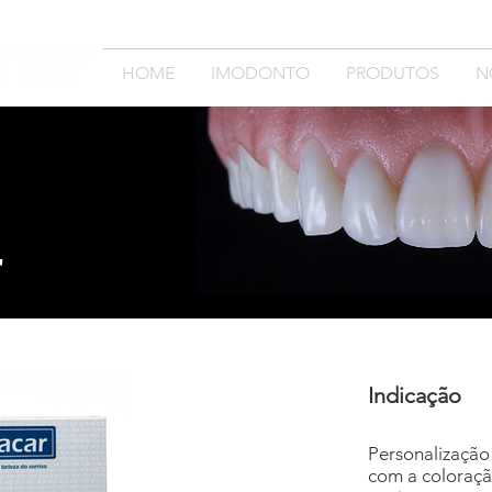
HOME
IMODONTO
PRODUTOS
N
r
Indicação
Personalização
com a coloraçã