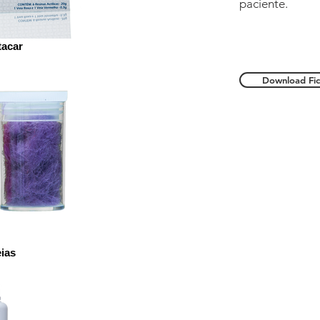
paciente.
tacar
Download Fic
ias