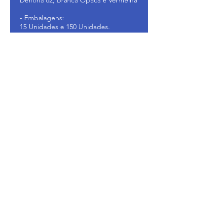
Dentina 62, Branca Opaca e Vermelha
- Embalagens:
15 Unidades e 150 Unidades.
Apresentações
​- Disponível nas Cores:
Dentina 62, Branca Opaca e Vermelha
- Embalagens:
15 Unidades e 150 Unidades.