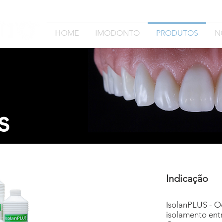
HOME
IMODONTO
PRODUTOS
N
s
Indicação
IsolanPLUS - O
isolamento entr